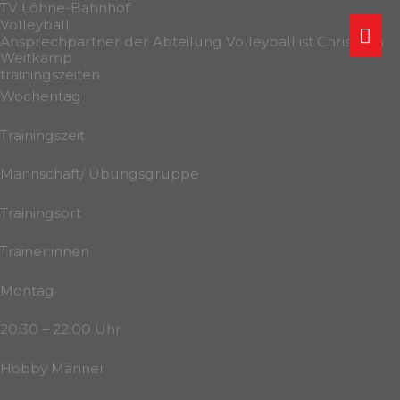
TV Löhne-Bahnhof
Zum
Volleyball
Ha
Inhalt
Ansprechpartner der Abteilung Volleyball ist Christoph
Weitkamp
springen
trainingszeiten
Wochentag
Trainingszeit
Mannschaft/ Übungsgruppe
Trainingsort
Trainer:innen
Montag
20:30 – 22:00 Uhr
Hobby Männer