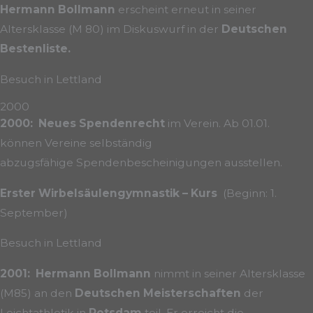
Hermann Bollmann
erscheint erneut in seiner
Altersklasse (M 80) im Diskuswurf in der
Deutschen
Bestenliste.
Besuch in Lettland
2000
2000: Neues Spendenrecht
im Verein. Ab 01.01.
können Vereine selbständig
abzugsfähige Spendenbescheinigungen ausstellen.
Erster Wirbelsäulengymnastik – Kurs
(Beginn: 1.
September)
Besuch in Lettland
2001: Hermann Bollmann
nimmt in seiner Altersklasse
(M85) an den
Deutschen Meisterschaften
der
Leichtathletik in
Potsdam
teil. Er erreicht die