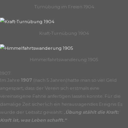
Turnübung im Freien 1904
Kraft-Turnübung 1904
Himmelfahrtswanderung 1905
1907
Im Jahre
1907
(nach 5 Jahren)hatte man so viel Geld
angespart, dass der Verein sich erstmals eine
vereinseigene Fahne anfertigen lassen konnte. Für die
damalige Zeit sicherlich ein herausragendes Ereignis Es
wurde der Leitsatz gewählt: „
Übung stählt die Kraft:
Kraft ist, was Leben schafft.“