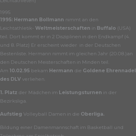
Leichtathleten)
1995
1995: Hermann Bollmann
nimmt an den
Leichtathletik-
Weltmeisterschaften
in
Buffalo
(USA)
teil. Dort kommt er in 2 Disziplinen in den Endkampf (4.
und 8. Platz) Er erscheint wieder in der Deutschen
Bestenliste. Hermann nimmt im gleichen Jahr (20.08.)an
den Deutschen Meisterschaften in Minden teil.
Am
10.02.95
bekam
Hermann
die
Goldene Ehrennadel
des
DLV
verliehen.
1. Platz
der Mädchen im
Leistungsturnen
in der
Bezirksliga.
Aufstieg
Volleyball Damen in die
Oberliga.
Bildung einer Damenmannschaft im Basketball und
Teilnahme am Spielbetrieb.