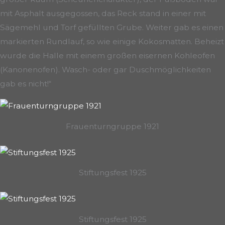
mit Asphalt ausgegossen, das Reck stand in einer mit
Sägemehl und Torf gefüllten Grube. Weiter gab es einen
markierten Rundlauf, so wie einige Kokosmatten. Beheizt
wurde die Halle mit einem großen eisernen Kohleofen
(Kanonenofen). Wasch- oder gar Duschmöglichkeiten
gab es nicht!“
Frauenturngruppe 1921
Stiftungsfest 1925
Stiftungsfest 1925