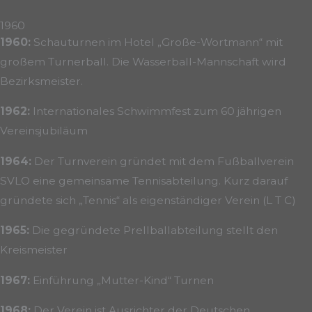
1960
1960:
Schauturnen im Hotel „Große-Wortmann“ mit
großem Turnerball. Die Wasserball-Mannschaft wird
Bezirksmeister.
1962:
Internationales Schwimmfest zum 60 jährigen
Vereinsjubiläum
1964:
Der Turnverein gründet mit dem Fußballverein
SVLO eine gemeinsame Tennisabteilung. Kurz darauf
gründete sich „Tennis“ als eigenständiger Verein (L T C)
1965:
Die gegründete Prellballabteilung stellt den
Kreismeister
1967:
Einführung „Mutter-Kind“ Turnen
1968:
Der Verein ist Ausrichter der Deutschen