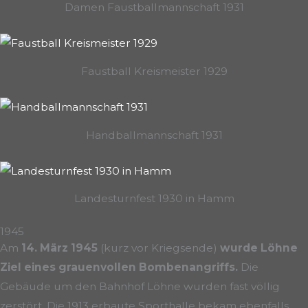
Damen Faustballmannschaft 1931
Faustball Kreismeister 1929
Handballmannschaft 1931
Landesturnfest 1930 in Hamm
1945
Am
14. März 1945
(kurz vor Kriegsende)
wurde Löhne
Ziel eines grauenvollen Bombenangriffs.
Die
Gebäude um den Bahnhof Löhne wurden fast völlig
zerstört. Die 1913 erbaute Sporthalle bekam ebenfalls