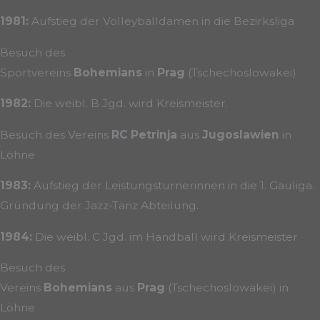
1981:
Aufstieg der Volleyballdamen in die Bezirksliga
Besuch des
Sportvereins
Bohemians
in
Prag
(Tschechoslowakei)
1982:
Die weibl. B Jgd. wird Kreismeister.
Besuch des Vereins
RC Petrinja
aus
Jugoslawien
in
Löhne
1983:
Aufstieg der Leistungsturnerinnen in die 1. Gauliga.
Gründung der Jazz-Tanz Abteilung.
1984:
Die weibl. C Jgd. im Handball wird Kreismeister
Besuch des
Vereins
Bohemians
aus
Prag
(Tschechoslowakei) in
Löhne