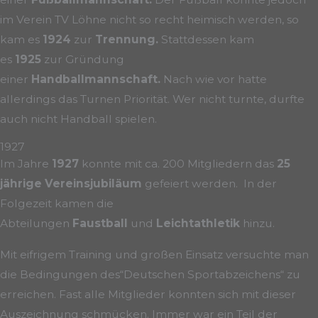
im Verein TV Löhne nicht so recht heimisch werden, so
kam es
1924
zur
Trennung.
Stattdessen kam
es
1925
zur Gründung
einer
Handballmannschaft.
Nach wie vor hatte
allerdings das Turnen Priorität. Wer nicht turnte, durfte
auch nicht Handball spielen.
1927
Im Jahre
1927
konnte mit ca. 200 Mitgliedern das
25
jährige Vereinsjubiläum
gefeiert werden. In der
Folgezeit kamen die
Abteilungen
Faustball
und
Leichtathletik
hinzu.
Mit eifrigem Training und großen Einsatz versuchte man
die Bedingungen des“Deutschen Sportabzeichens“ zu
erreichen. Fast alle Mitglieder konnten sich mit dieser
Auszeichnung schmücken. Immer war ein Teil der